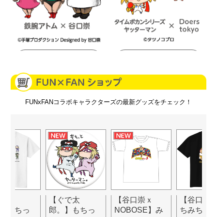
詳細をチェック
詳細をチェック
FUNxFANコラボキャラクターズの最新グッズをチェック！
で太
【ぐで太
【谷口崇ｘ
【谷口崇
詳細をチェック
詳細をチェック
】もちっ
郎。】もちっ
NOBOSE】み
ちみちハ