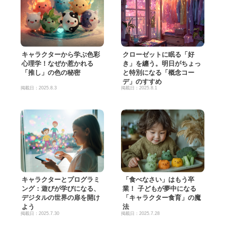
キャラクターから学ぶ色彩
クローゼットに眠る「好
心理学！なぜか惹かれる
き」を纏う。明日がちょっ
「推し」の色の秘密
と特別になる「概念コー
デ」のすすめ
掲載日：2025.8.3
掲載日：2025.8.1
詳細をチェック
詳細をチェック
キャラクターとプログラミ
「食べなさい」はもう卒
ング：遊びが学びになる、
業！ 子どもが夢中になる
デジタルの世界の扉を開け
「キャラクター食育」の魔
よう
法
掲載日：2025.7.30
掲載日：2025.7.28