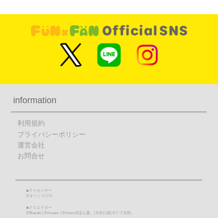
詳細をチェック
詳細をチェック
information
利用規約
プライバシーポリシー
運営会社
お問合せ
■ライセンサー
©タツノコプロ
■クリエイター
©Masaki | ©misato. | ©moco ©ぽん蔵。| ©谷口崇| ©ぐで太郎。